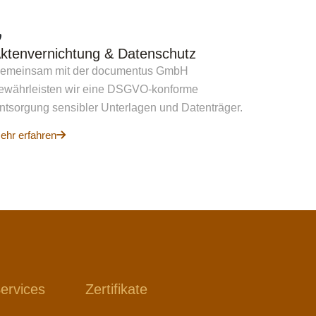
ktenvernichtung & Datenschutz
emeinsam mit der documentus GmbH
ewährleisten wir eine DSGVO-konforme
ntsorgung sensibler Unterlagen und Datenträger.
ehr erfahren
ervices
Zertifikate