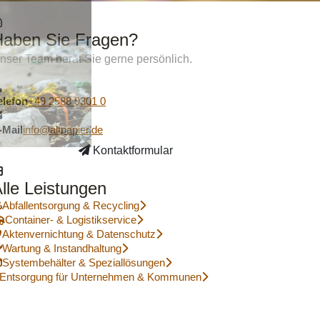
Haben Sie Fragen?
nser Team berät Sie gerne persönlich.
elefon
+49 2588 9301 0
-Mail
info@altpapier.de
Kontaktformular
lle Leistungen
Abfallentsorgung & Recycling
Container- & Logistikservice
Aktenvernichtung & Datenschutz
Wartung & Instandhaltung
Systembehälter & Speziallösungen
Entsorgung für Unternehmen & Kommunen