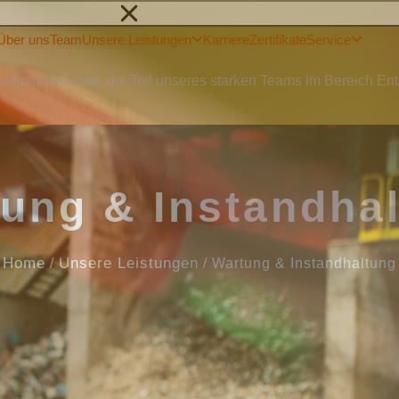
Über uns
Team
Unsere Leistungen
Karriere
Zertifikate
Service
n Mitarbeitenden, die Teil unseres starken Teams im Bereich 
ung & Instandha
Home
Unsere Leistungen
/
/
Wartung & Instandhaltung