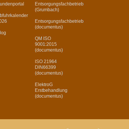
undenportal
Entsorgungsfachbetrieb
(Grumbach)
bfuhrkalender
026
Entsorgungsfachbetrieb
(documentus)
log
QM ISO
9001:2015
(documentus)
ISO 21964
DIN66399
(documentus)
ElektroG
Erstbehandlung
(documentus)