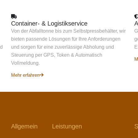
Container- & Logistikservice
A
Von der Abfalltonne bis zum Selbstpressbehälter, wir
G
bieten passende Lösungen für Ihre Anforderungen
g
nd
und sorgen für eine zuverlässige Abholung und
E
Steuerung per GPS, Token & Automatisch
M
Vollmeldung.
Mehr erfahren
Allgemein
Leistungen
S