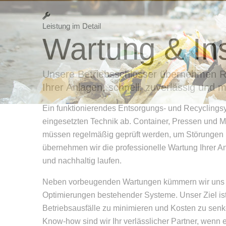
Leistung im Detail
Wartung & In
Unsere Betriebsschlosser übernehmen Re
Ihrer Anlagen, schnell, zuverlässig und
Ein funktionierendes Entsorgungs- und Recyclingsy
eingesetzten Technik ab. Container, Pressen und 
müssen regelmäßig geprüft werden, um Störungen 
übernehmen wir die professionelle Wartung Ihrer Anl
und nachhaltig laufen.
Neben vorbeugenden Wartungen kümmern wir uns 
Optimierungen bestehender Systeme. Unser Ziel ist
Betriebsausfälle zu minimieren und Kosten zu sen
Know-how sind wir Ihr verlässlicher Partner, wenn 