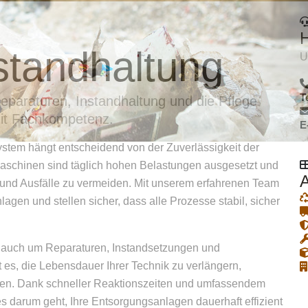
standhaltung
U
T
paraturen, Instandhaltung und die Pflege
 mit Fachkompetenz.
E
stem hängt entscheidend von der Zuverlässigkeit der
Maschinen sind täglich hohen Belastungen ausgesetzt und
A
und Ausfälle zu vermeiden. Mit unserem erfahrenen Team
agen und stellen sicher, dass alle Prozesse stabil, sicher
auch um Reparaturen, Instandsetzungen und
 es, die Lebensdauer Ihrer Technik zu verlängern,
ken. Dank schneller Reaktionszeiten und umfassendem
es darum geht, Ihre Entsorgungsanlagen dauerhaft effizient