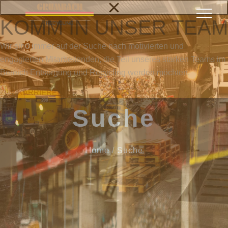
KOMM IN UNSER TEAM
Wir sind immer auf der Suche nach motivierten und
engagierten Mitarbeitenden, die Teil unseres starken Teams im
Bereich Entsorgung und Recycling werden möchten.
ZUR KARRIERE
Suche
Home
/
Suche