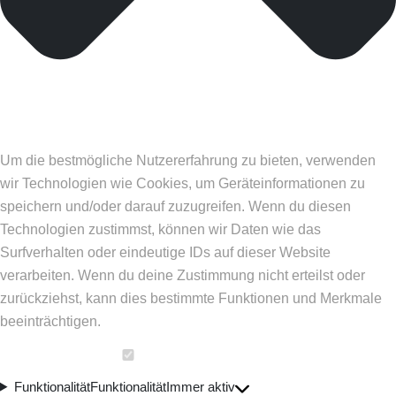
Um die bestmögliche Nutzererfahrung zu bieten, verwenden
wir Technologien wie Cookies, um Geräteinformationen zu
speichern und/oder darauf zuzugreifen. Wenn du diesen
Technologien zustimmst, können wir Daten wie das
Surfverhalten oder eindeutige IDs auf dieser Website
verarbeiten. Wenn du deine Zustimmung nicht erteilst oder
zurückziehst, kann dies bestimmte Funktionen und Merkmale
beeinträchtigen.
Funktionalität
Funktionalität
Immer aktiv