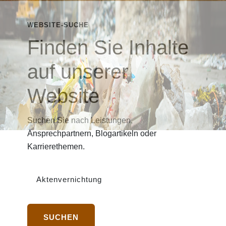
WEBSITE-SUCHE
Finden Sie Inhalte
auf unserer
Website
Suchen Sie nach Leistungen,
Ansprechpartnern, Blogartikeln oder
Karrierethemen.
Suchbegriff
SUCHEN